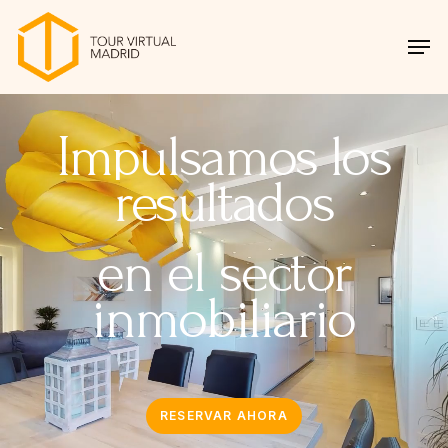
Skip
Menu
Men
to
main
content
Impulsamos
los
resultados
en
el
sector
inmobiliario
RESERVAR AHORA