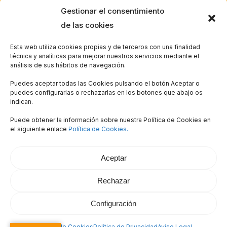
Gestionar el consentimiento
de las cookies
HE LEÍDO Y ACEPTO LA
POLÍTICA DE
PRIVACIDAD*
Esta web utiliza cookies propias y de terceros con una finalidad
técnica y analíticas para mejorar nuestros servicios mediante el
análisis de sus hábitos de navegación.
Puedes aceptar todas las Cookies pulsando el botón Aceptar o
puedes configurarlas o rechazarlas en los botones que abajo os
indican.
Puede obtener la información sobre nuestra Política de Cookies en
el siguiente enlace
Política de Cookies.
© 2026 Tourvirtualmadrid.com. Todos los derechos
reservados. Diseñada por
Matizart
Aceptar
facebook
instagram
tiktok
Rechazar
Configuración
Política de Cookies
Política de Privacidad
Aviso Legal