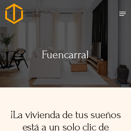
Skip
Menu
Men
to
main
content
Fuencarral
¡La vivienda de tus sueños
está a un solo clic de