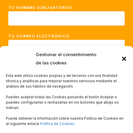
TU NOMBRE (OBLIGATORIO)
TU CORREO ELECTRÓNICO
Gestionar el consentimiento
de las cookies
HE LEÍDO Y ACEPTO LA
POLÍTICA DE
PRIVACIDAD*
Esta web utiliza cookies propias y de terceros con una finalidad
técnica y analíticas para mejorar nuestros servicios mediante el
análisis de sus hábitos de navegación.
Puedes aceptar todas las Cookies pulsando el botón Aceptar o
puedes configurarlas o rechazarlas en los botones que abajo os
indican.
Puede obtener la información sobre nuestra Política de Cookies en
el siguiente enlace
Política de Cookies.
© 2026 Tourvirtualmadrid.com. Todos los derechos