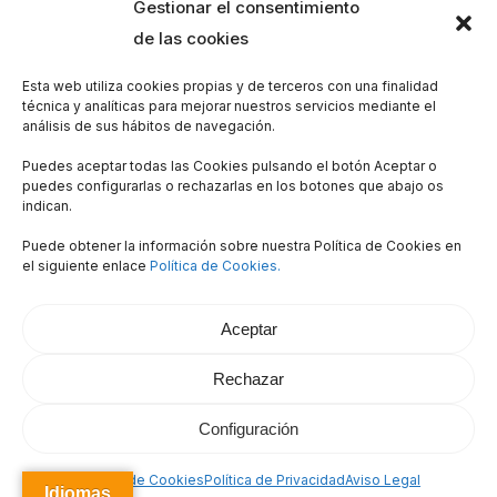
Gestionar el consentimiento
de las cookies
HE LEÍDO Y ACEPTO LA
POLÍTICA DE
PRIVACIDAD*
Esta web utiliza cookies propias y de terceros con una finalidad
técnica y analíticas para mejorar nuestros servicios mediante el
análisis de sus hábitos de navegación.
Puedes aceptar todas las Cookies pulsando el botón Aceptar o
puedes configurarlas o rechazarlas en los botones que abajo os
indican.
Puede obtener la información sobre nuestra Política de Cookies en
el siguiente enlace
Política de Cookies.
© 2026 Tourvirtualmadrid.com. Todos los derechos
reservados. Diseñada por
Matizart
Aceptar
facebook
instagram
tiktok
Rechazar
Configuración
Política de Cookies
Política de Privacidad
Aviso Legal
Idiomas